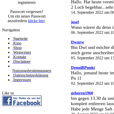
Hallo. Hat heute vormi
registrieren
2 Loch begehbar...sehr
Passwort vergessen?
14. September 2022 um 06
Um ein neues Passwort
anzufordern
klicke hier
.
josef
Wann wärest du denn i
Navigation
06. September 2022 um 10
Startseite
Dwnrw
Kino
Bin Dwt und möchte di
Shop
Wegweiser
mich gerne anschreibe
Kontakt
05. September 2022 um 13
Disclaimer
DenniBPunkt
Nutzungsbestimmungen
Hallo, jemand heute i
Datenschutzerklärung
Pn 11
Impressum
02. September 2022 um 10
Like us
geboren1960
bin gegen 13.30 da und
komplett entleeren lass
Habe jede Menge Saft 