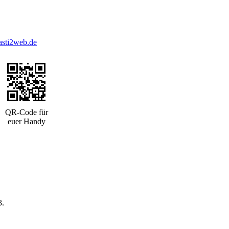
asti2web.de
QR-Code für
euer Handy
.