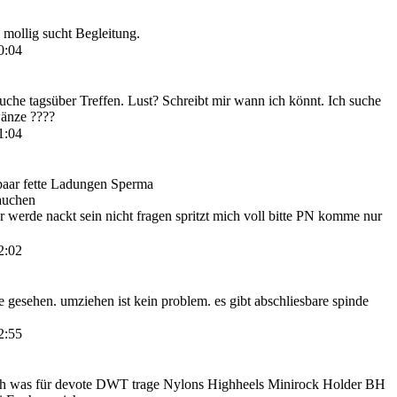
mollig sucht Begleitung.
0:04
uche tagsüber Treffen. Lust? Schreibt mir wann ich könnt. Ich suche
wänze ????
1:04
paar fette Ladungen Sperma
auchen
r werde nackt sein nicht fragen spritzt mich voll bitte PN komme nur
2:02
rne gesehen. umziehen ist kein problem. es gibt abschliesbare spinde
2:55
uch was für devote DWT trage Nylons Highheels Minirock Holder BH