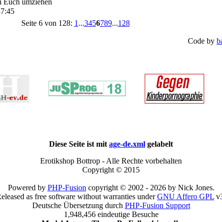
i Euch umziehen
37:45
Seite 6 von 128:
1
...
3
4
5
6
7
8
9
...
128
Code by
b
Diese Seite ist mit
age-de.xml
gelabelt
Erotikshop Bottrop - Alle Rechte vorbehalten
Copyright © 2015
Powered by
PHP-Fusion
copyright © 2002 - 2026 by Nick Jones.
eleased as free software without warranties under
GNU Affero GPL
v3
Deutsche Übersetzung durch
PHP-Fusion Support
1,948,456 eindeutige Besuche