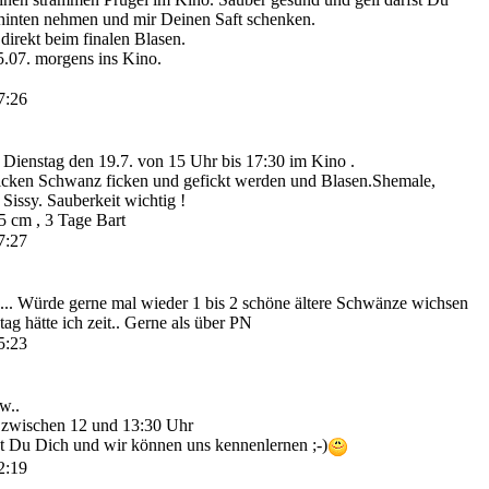
hinten nehmen und mir Deinen Saft schenken.
direkt beim finalen Blasen.
5.07. morgens ins Kino.
7:26
Dienstag den 19.7. von 15 Uhr bis 17:30 im Kino .
dicken Schwanz ficken und gefickt werden und Blasen.Shemale,
issy. Sauberkeit wichtig !
5 cm , 3 Tage Bart
7:27
. Würde gerne mal wieder 1 bis 2 schöne ältere Schwänze wichsen
ag hätte ich zeit.. Gerne als über PN
5:23
w..
e zwischen 12 und 13:30 Uhr
est Du Dich und wir können uns kennenlernen ;-)
2:19