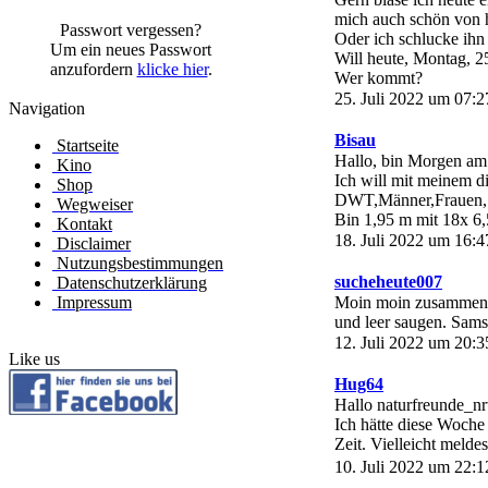
mich auch schön von 
Passwort vergessen?
Oder ich schlucke ihn 
Um ein neues Passwort
Will heute, Montag, 2
anzufordern
klicke hier
.
Wer kommt?
25. Juli 2022 um 07:2
Navigation
Bisau
Startseite
Hallo, bin Morgen am 
Kino
Ich will mit meinem 
Shop
DWT,Männer,Frauen, S
Wegweiser
Bin 1,95 m mit 18x 6,
Kontakt
18. Juli 2022 um 16:4
Disclaimer
Nutzungsbestimmungen
sucheheute007
Datenschutzerklärung
Impressum
Moin moin zusammen..
und leer saugen. Samst
12. Juli 2022 um 20:3
Like us
Hug64
Hallo naturfreunde_nr
Ich hätte diese Woch
Zeit. Vielleicht meld
10. Juli 2022 um 22:1