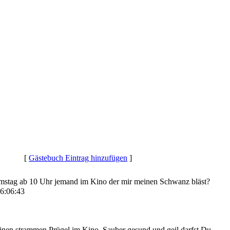
[
Gästebuch Eintrag hinzufügen
]
amstag ab 10 Uhr jemand im Kino der mir meinen Schwanz bläst?
6:06:43
einen strammen Prügel im Kino. Sauber gesund und geil darfst Du